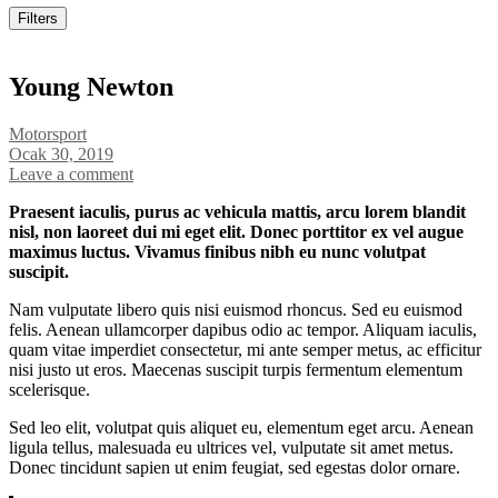
Filters
Young Newton
Motorsport
Ocak 30, 2019
Leave a comment
Praesent iaculis, purus ac vehicula mattis, arcu lorem blandit
nisl, non laoreet dui mi eget elit. Donec porttitor ex vel augue
maximus luctus. Vivamus finibus nibh eu nunc volutpat
suscipit.
Nam vulputate libero quis nisi euismod rhoncus. Sed eu euismod
felis. Aenean ullamcorper dapibus odio ac tempor. Aliquam iaculis,
quam vitae imperdiet consectetur, mi ante semper metus, ac efficitur
nisi justo ut eros. Maecenas suscipit turpis fermentum elementum
scelerisque.
Sed leo elit, volutpat quis aliquet eu, elementum eget arcu. Aenean
ligula tellus, malesuada eu ultrices vel, vulputate sit amet metus.
Donec tincidunt sapien ut enim feugiat, sed egestas dolor ornare.