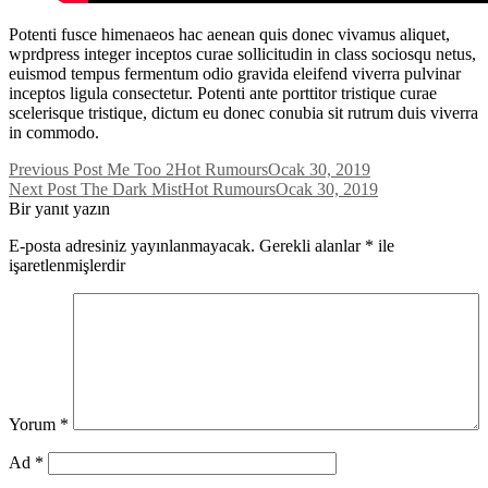
Potenti fusce himenaeos hac aenean quis donec vivamus aliquet,
wprdpress integer inceptos curae sollicitudin in class sociosqu netus,
euismod tempus fermentum odio gravida eleifend viverra pulvinar
inceptos ligula consectetur. Potenti ante porttitor tristique curae
scelerisque tristique, dictum eu donec conubia sit rutrum duis viverra
in commodo.
Yazı
Previous Post
Me Too 2
Hot Rumours
Ocak 30, 2019
Next Post
The Dark Mist
Hot Rumours
Ocak 30, 2019
gezinmesi
Bir yanıt yazın
E-posta adresiniz yayınlanmayacak.
Gerekli alanlar
*
ile
işaretlenmişlerdir
Yorum
*
Ad
*