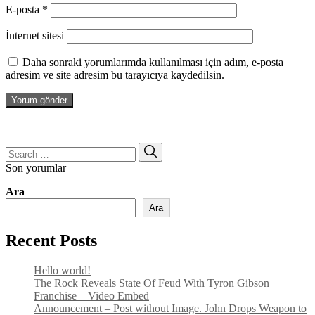
E-posta
*
İnternet sitesi
Daha sonraki yorumlarımda kullanılması için adım, e-posta
adresim ve site adresim bu tarayıcıya kaydedilsin.
Search
Search
for:
Son yorumlar
Ara
Ara
Recent Posts
Hello world!
The Rock Reveals State Of Feud With Tyron Gibson
Franchise – Video Embed
Announcement – Post without Image. John Drops Weapon to