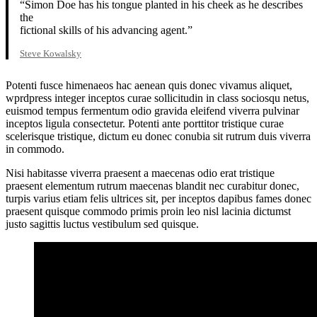
“Simon Doe has his tongue planted in his cheek as he describes
the
fictional skills of his advancing agent.”
Steve Kowalsky
Potenti fusce himenaeos hac aenean quis donec vivamus aliquet,
wprdpress integer inceptos curae sollicitudin in class sociosqu netus,
euismod tempus fermentum odio gravida eleifend viverra pulvinar
inceptos ligula consectetur. Potenti ante porttitor tristique curae
scelerisque tristique, dictum eu donec conubia sit rutrum duis viverra
in commodo.
Nisi habitasse viverra praesent a maecenas odio erat tristique
praesent elementum rutrum maecenas blandit nec curabitur donec,
turpis varius etiam felis ultrices sit, per inceptos dapibus fames donec
praesent quisque commodo primis proin leo nisl lacinia dictumst
justo sagittis luctus vestibulum sed quisque.